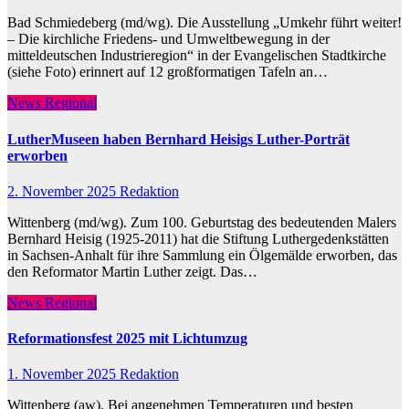
Bad Schmiedeberg (md/wg). Die Ausstellung „Umkehr führt weiter!
– Die kirchliche Friedens- und Umweltbewegung in der
mitteldeutschen Industrieregion“ in der Evangelischen Stadtkirche
(siehe Foto) erinnert auf 12 großformatigen Tafeln an…
News Regional
LutherMuseen haben Bernhard Heisigs Luther-Porträt
erworben
2. November 2025
Redaktion
Wittenberg (md/wg). Zum 100. Geburtstag des bedeutenden Malers
Bernhard Heisig (1925-2011) hat die Stiftung Luthergedenkstätten
in Sachsen-Anhalt für ihre Sammlung ein Ölgemälde erworben, das
den Reformator Martin Luther zeigt. Das…
News Regional
Reformationsfest 2025 mit Lichtumzug
1. November 2025
Redaktion
Wittenberg (aw). Bei angenehmen Temperaturen und besten