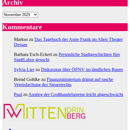
Archiv
Archiv
Kommentare
Markus
zu
Das Tagebuch der Anne Frank im Alten Theater
Dessau
Barbara Esch-Eckert
zu
Persönliche Stadtgeschichten fürs
StadtLabor gesucht
Sylvia Lier
zu
Diskussion über ÖPNV im ländlichen Raum
Bernd Gohlke
zu
Finanzministerium drängt auf rasche
Vereinfachung des Steuerrechts
Paul
zu
Anstieg der Großhandelspreise leicht abgeschwächt