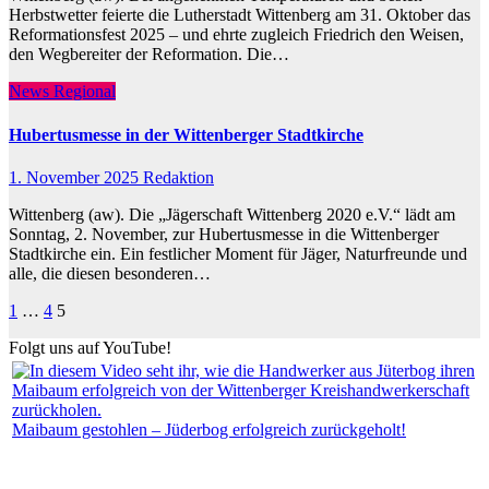
Herbstwetter feierte die Lutherstadt Wittenberg am 31. Oktober das
Reformationsfest 2025 – und ehrte zugleich Friedrich den Weisen,
den Wegbereiter der Reformation. Die…
News Regional
Hubertusmesse in der Wittenberger Stadtkirche
1. November 2025
Redaktion
Wittenberg (aw). Die „Jägerschaft Wittenberg 2020 e.V.“ lädt am
Sonntag, 2. November, zur Hubertusmesse in die Wittenberger
Stadtkirche ein. Ein festlicher Moment für Jäger, Naturfreunde und
alle, die diesen besonderen…
Seitennummerierung
1
…
4
5
der
Folgt uns auf YouTube!
Beiträge
Maibaum gestohlen – Jüderbog erfolgreich zurückgeholt!