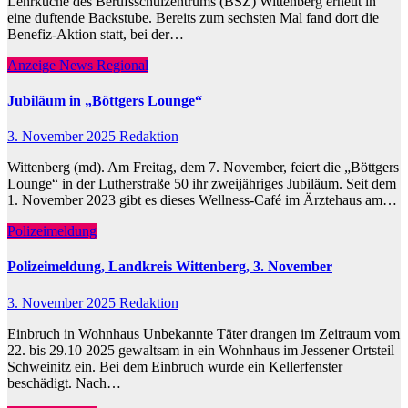
Lehrküche des Berufsschulzentrums (BSZ) Wittenberg erneut in
eine duftende Backstube. Bereits zum sechsten Mal fand dort die
Benefiz-Aktion statt, bei der…
Anzeige
News Regional
Jubiläum in „Böttgers Lounge“
3. November 2025
Redaktion
Wittenberg (md). Am Freitag, dem 7. November, feiert die „Böttgers
Lounge“ in der Lutherstraße 50 ihr zweijähriges Jubiläum. Seit dem
1. November 2023 gibt es dieses Wellness-Café im Ärztehaus am…
Polizeimeldung
Polizeimeldung, Landkreis Wittenberg, 3. November
3. November 2025
Redaktion
Einbruch in Wohnhaus Unbekannte Täter drangen im Zeitraum vom
22. bis 29.10 2025 gewaltsam in ein Wohnhaus im Jessener Ortsteil
Schweinitz ein. Bei dem Einbruch wurde ein Kellerfenster
beschädigt. Nach…