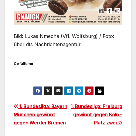
Bild: Lukas Nmecha (VfL Wolfsburg) / Foto:
über dts Nachrichtenagentur
Gefällt mir:
Beitragsnavigation
1. Bundesliga: Bayern
1. Bundesliga: Freiburg
München gewinnt
gewinnt gegen Köln –
gegen Werder Bremen
Platz zwei