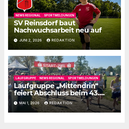
NEWS REGIONAL
SPORTMELDUNGEN
SV Reinsdorf baut
Nachwuchsarbeit neu auf
JUNI 2, 2026
REDAKTION
LAUFGRUPPE
NEWS REGIONAL
SPORTMELDUNGEN
Laufgruppe „Mittendrin“
feiert Abschluss beim 43.
Fläminglauf
MAI 1, 2026
REDAKTION