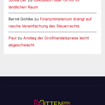
Sylvia Lier
zu
Diskussion über ÖPNV im
ländlichen Raum
Bernd Gohlke
zu
Finanzministerium drängt auf
rasche Vereinfachung des Steuerrechts
Paul
zu
Anstieg der Großhandelspreise leicht
abgeschwächt