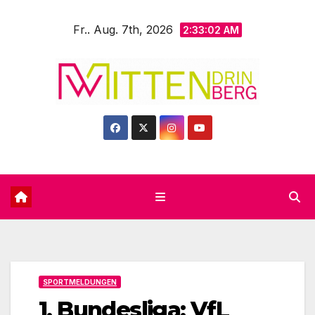
Zum
Fr.. Aug. 7th, 2026
Inhalt
2:33:04 AM
springen
SPORTMELDUNGEN
1. Bundesliga: VfL