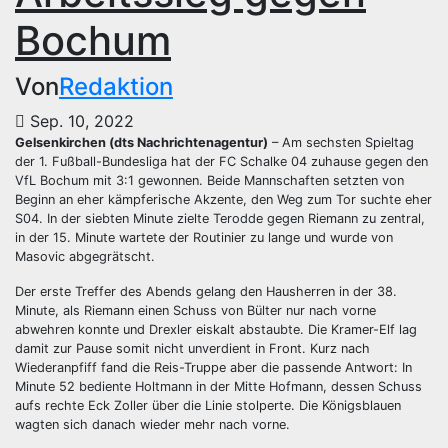
Bochum
Von
Redaktion
Sep. 10, 2022
Gelsenkirchen (dts Nachrichtenagentur)
– Am sechsten Spieltag
der 1. Fußball-Bundesliga hat der FC Schalke 04 zuhause gegen den
VfL Bochum mit 3:1 gewonnen. Beide Mannschaften setzten von
Beginn an eher kämpferische Akzente, den Weg zum Tor suchte eher
S04. In der siebten Minute zielte Terodde gegen Riemann zu zentral,
in der 15. Minute wartete der Routinier zu lange und wurde von
Masovic abgegrätscht.
Der erste Treffer des Abends gelang den Hausherren in der 38.
Minute, als Riemann einen Schuss von Bülter nur nach vorne
abwehren konnte und Drexler eiskalt abstaubte. Die Kramer-Elf lag
damit zur Pause somit nicht unverdient in Front. Kurz nach
Wiederanpfiff fand die Reis-Truppe aber die passende Antwort: In
Minute 52 bediente Holtmann in der Mitte Hofmann, dessen Schuss
aufs rechte Eck Zoller über die Linie stolperte. Die Königsblauen
wagten sich danach wieder mehr nach vorne.