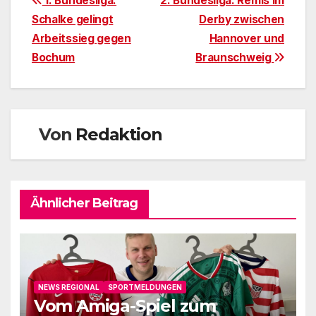
Beitragsnavigation
1. Bundesliga:
2. Bundesliga: Remis im
Schalke gelingt
Derby zwischen
Arbeitssieg gegen
Hannover und
Bochum
Braunschweig
Von
Redaktion
Ähnlicher Beitrag
NEWS REGIONAL
SPORTMELDUNGEN
Vom Amiga-Spiel zum