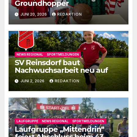
Groundhopper
JUNI 20, 2026
REDAKTION
NEWS REGIONAL
SPORTMELDUNGEN
SV Reinsdorf baut
Nachwuchsarbeit neu auf
JUNI 2, 2026
REDAKTION
LAUFGRUPPE
NEWS REGIONAL
SPORTMELDUNGEN
Laufgruppe „Mittendrin“
feiert Abschluss beim 43.