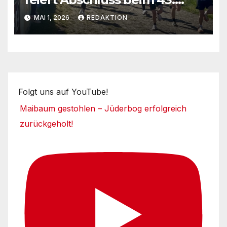
Fläminglauf
MAI 1, 2026
REDAKTION
Folgt uns auf YouTube!
Maibaum gestohlen – Jüderbog erfolgreich
zurückgeholt!