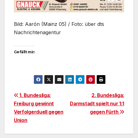
Bild: Aarón (Mainz 05) / Foto: über dts
Nachrichtenagentur
Gefällt mir:
Beitragsnavigation
1. Bundesliga:
2. Bundesliga:
Freiburg gewinnt
Darmstadt spielt nur 1:1
Verfolgerduell gegen
gegen Fürth
Union