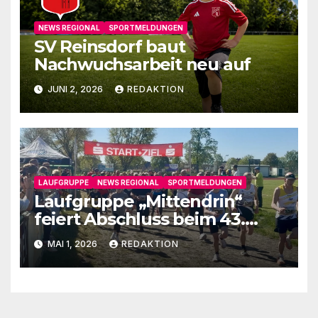
NEWS REGIONAL
SPORTMELDUNGEN
SV Reinsdorf baut
Nachwuchsarbeit neu auf
JUNI 2, 2026
REDAKTION
LAUFGRUPPE
NEWS REGIONAL
SPORTMELDUNGEN
Laufgruppe „Mittendrin“
feiert Abschluss beim 43.
Fläminglauf
MAI 1, 2026
REDAKTION