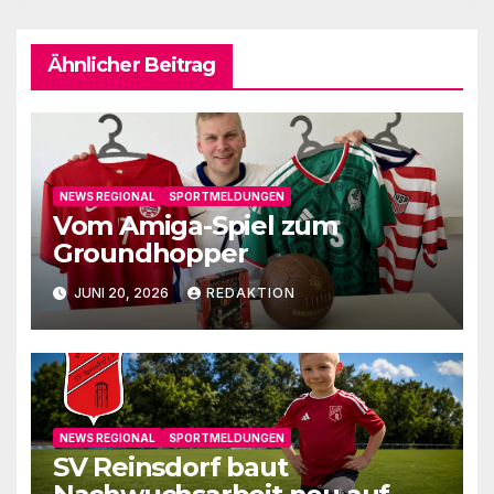
Ähnlicher Beitrag
NEWS REGIONAL
SPORTMELDUNGEN
Vom Amiga-Spiel zum
Groundhopper
JUNI 20, 2026
REDAKTION
NEWS REGIONAL
SPORTMELDUNGEN
SV Reinsdorf baut