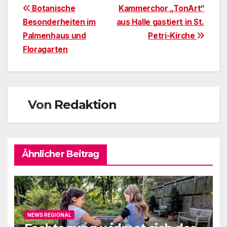
Beitragsnavigation
Botanische
Kammerchor „TonArt“
Besonderheiten im
aus Halle gastiert in St.
Palmenhaus und
Petri-Kirche
Floragarten
Von
Redaktion
Ähnlicher Beitrag
NEWS REGIONAL