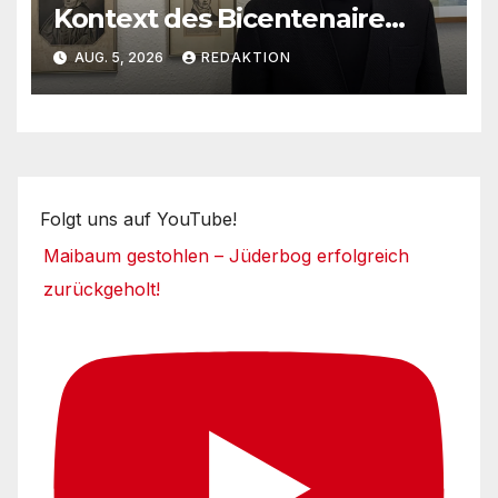
Kontext des Bicentenaire
1789-1989
AUG. 5, 2026
REDAKTION
Folgt uns auf YouTube!
Maibaum gestohlen – Jüderbog erfolgreich
zurückgeholt!