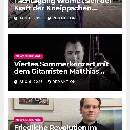
Fachtagung widmet sich der
Kraft der Kneippschen
Elemente
AUG. 6, 2026
REDAKTION
NEWS REGIONAL
Viertes Sommerkonzert mit
dem Gitarristen Matthias
Ehrig
AUG. 6, 2026
REDAKTION
NEWS REGIONAL
Friedliche Revolution im