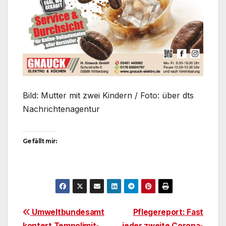
Bild: Mutter mit zwei Kindern / Foto: über dts
Nachrichtenagentur
Gefällt mir:
Beitragsnavigation
Umweltbundesamt
Pflegereport: Fast
kontert Tempolimit-
jeder zweite Corona-