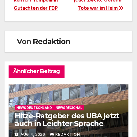
Gutachten der FDP
Tote war im Heim
Von
Redaktion
Ähnlicher Beitrag
NEWS DEUTSCHLAND
NEWS REGIONAL
Hitze-Ratgeber des UBA jetzt
auch in Leichter Sprache
AUG. 4, 2026
REDAKTION