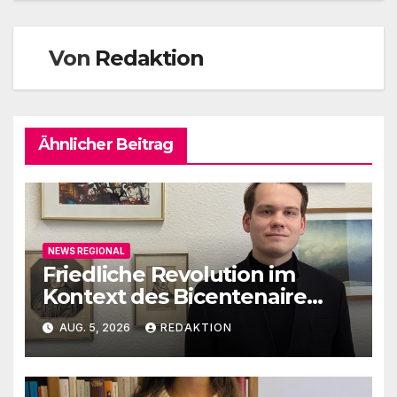
Von
Redaktion
Ähnlicher Beitrag
NEWS REGIONAL
Friedliche Revolution im
Kontext des Bicentenaire
1789-1989
AUG. 5, 2026
REDAKTION