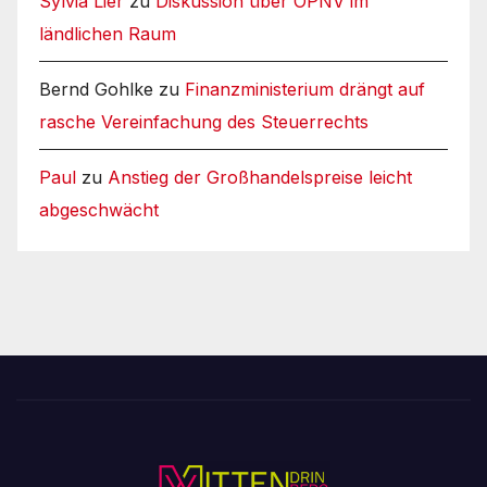
Sylvia Lier
zu
Diskussion über ÖPNV im
ländlichen Raum
Bernd Gohlke
zu
Finanzministerium drängt auf
rasche Vereinfachung des Steuerrechts
Paul
zu
Anstieg der Großhandelspreise leicht
abgeschwächt