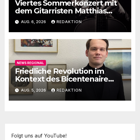
Viertes Sommerkonzert mit
dem Gitarristen Matthias
Ehrig
AUG. 6, 2026
REDAKTION
NEWS REGIONAL
Friedliche Revolution im
Kontext des Bicentenaire
1789-1989
AUG. 5, 2026
REDAKTION
Folgt uns auf YouTube!