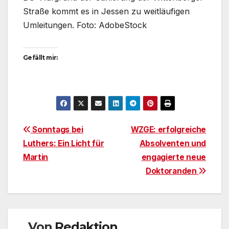
Straße kommt es in Jessen zu weitläufigen
Umleitungen. Foto: AdobeStock
Gefällt mir:
Beitragsnavigation
Sonntags bei
WZGE: erfolgreiche
Luthers: Ein Licht für
Absolventen und
Martin
engagierte neue
Doktoranden
Von
Redaktion