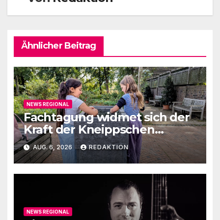
Ähnlicher Beitrag
NEWS REGIONAL
Fachtagung widmet sich der
Kraft der Kneippschen
Elemente
AUG. 6, 2026
REDAKTION
NEWS REGIONAL