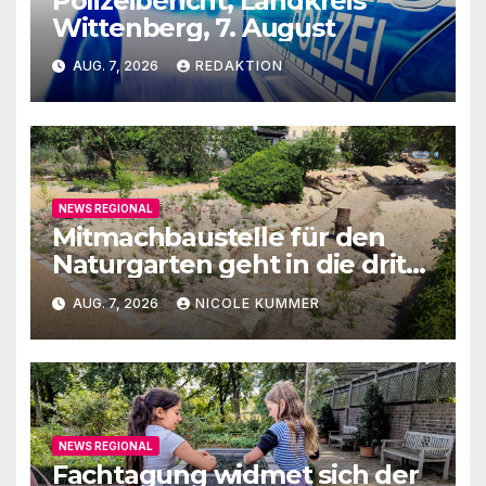
Polizeibericht, Landkreis
Wittenberg, 7. August
AUG. 7, 2026
REDAKTION
NEWS REGIONAL
Mitmachbaustelle für den
Naturgarten geht in die dritte
Runde
AUG. 7, 2026
NICOLE KUMMER
NEWS REGIONAL
Fachtagung widmet sich der