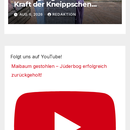
Kraft der Kneippschen
Elemente
AUG. 6, 2026
REDAKTION
Folgt uns auf YouTube!
Maibaum gestohlen – Jüderbog erfolgreich
zurückgeholt!