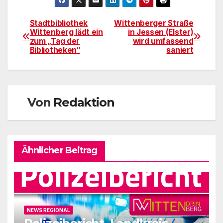
Stadtbibliothek
Wittenberger Straße
Beitragsnavigation
Wittenberg lädt ein
in Jessen (Elster)
zum „Tag der
wird umfassend
Bibliotheken“
saniert
Von
Redaktion
Ähnlicher Beitrag
NEWS REGIONAL