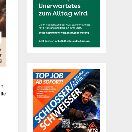
en
lte