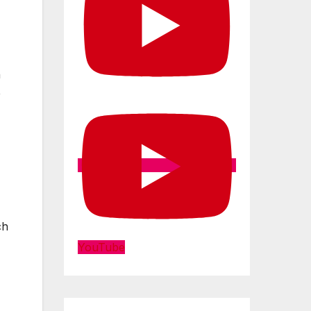
n
e
ch
YouTube