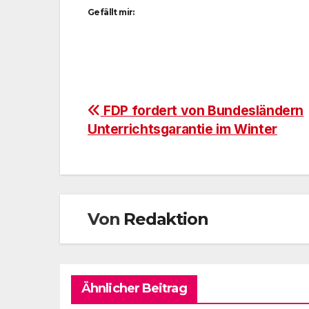
Gefällt mir:
Beitragsnavigation
FDP fordert von Bundesländern
Unterrichtsgarantie im Winter
Von
Redaktion
Ähnlicher Beitrag