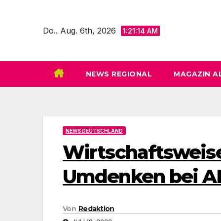
Zum
Inhalt
Do.. Aug. 6th, 2026
1:21:16 AM
springen
NEWS REGIONAL
MAGAZIN A
NEWS DEUTSCHLAND
Wirtschaftsweis
Umdenken bei A
Von
Redaktion