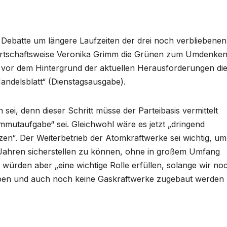
r Debatte um längere Laufzeiten der drei noch verbliebenen
Wirtschaftsweise Veronika Grimm die Grünen zum Umdenke
l, vor dem Hintergrund der aktuellen Herausforderungen di
andelsblatt“ (Dienstagsausgabe).
 sei, denn dieser Schritt müsse der Parteibasis vermittelt
mutaufgabe“ sei. Gleichwohl wäre es jetzt „dringend
zen“. Der Weiterbetrieb der Atomkraftwerke sei wichtig, um
ahren sicherstellen zu können, ohne in großem Umfang
würden aber „eine wichtige Rolle erfüllen, solange wir no
ben und auch noch keine Gaskraftwerke zugebaut werden