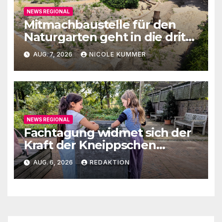
NEWS REGIONAL
Mitmachbaustelle für den
Naturgarten geht in die dritte
Runde
AUG. 7, 2026
NICOLE KUMMER
NEWS REGIONAL
Fachtagung widmet sich der
Kraft der Kneippschen
Elemente
AUG. 6, 2026
REDAKTION