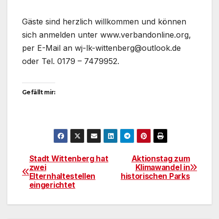
Gäste sind herzlich willkommen und können
sich anmelden unter www.verbandonline.org,
per E-Mail an wj-lk-wittenberg@outlook.de
oder Tel. 0179 – 7479952.
Gefällt mir:
Stadt Wittenberg hat
Aktionstag zum
Beitragsnavigation
zwei
Klimawandel in
Elternhaltestellen
historischen Parks
eingerichtet