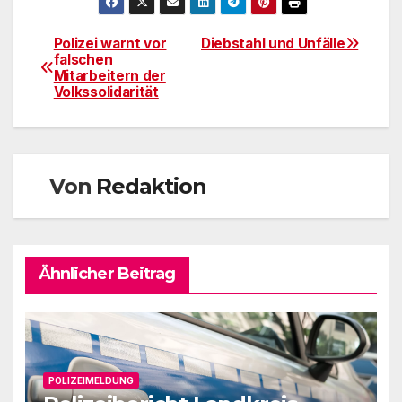
Polizei warnt vor
Diebstahl und Unfälle
Beitragsnavigation
falschen
Mitarbeitern der
Volkssolidarität
Von
Redaktion
Ähnlicher Beitrag
POLIZEIMELDUNG