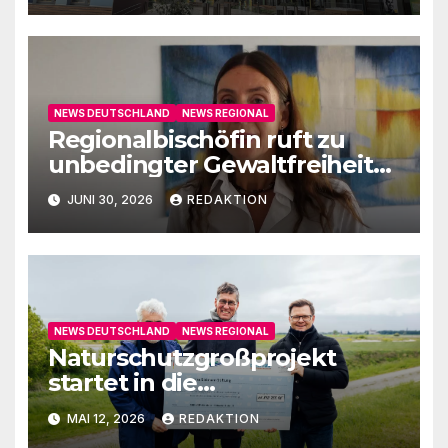
NEWS DEUTSCHLAND
NEWS REGIONAL
Regionalbischöfin ruft zu
unbedingter Gewaltfreiheit
auf
JUNI 30, 2026
REDAKTION
NEWS DEUTSCHLAND
NEWS REGIONAL
Naturschutzgroßprojekt
startet in die
Umsetzungsphase
MAI 12, 2026
REDAKTION