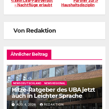
kein Lkw-Fahrverbot
Partner zur
– Nachtflüge erlaubt
Haushaltsdisziplin
Von
Redaktion
Ähnlicher Beitrag
NEWS DEUTSCHLAND
NEWS REGIONAL
Hitze-Ratgeber des UBA jetzt
auch in Leichter Sprache
AUG. 4, 2026
REDAKTION