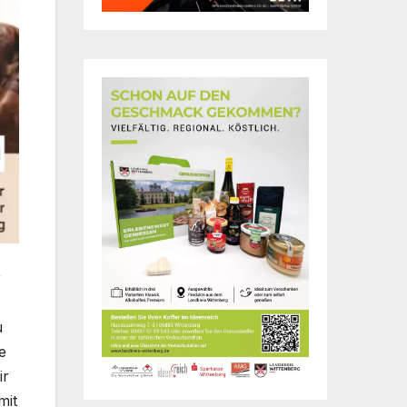
r
u
e
ir
mit