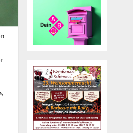
rt
er
e,