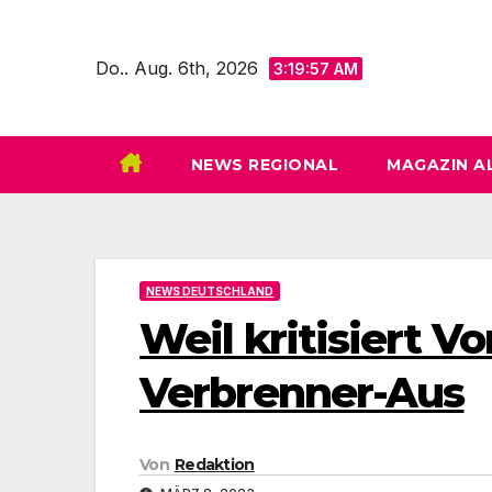
Zum
Inhalt
Do.. Aug. 6th, 2026
3:19:59 AM
springen
NEWS REGIONAL
MAGAZIN A
NEWS DEUTSCHLAND
Weil kritisiert 
Verbrenner-Aus
Von
Redaktion