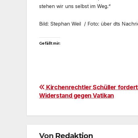
stehen wir uns selbst im Weg.“
Bild: Stephan Weil / Foto: über dts Nachr
Gefällt mir:
Beitragsnavigation
Kirchenrechtler Schüller fordert
Widerstand gegen Vatikan
Von
Redaktion