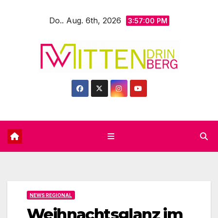
Zum
Do.. Aug. 6th, 2026
Inhalt
3:57:02 PM
springen
NEWS REGIONAL
Weihnachtsglanz im