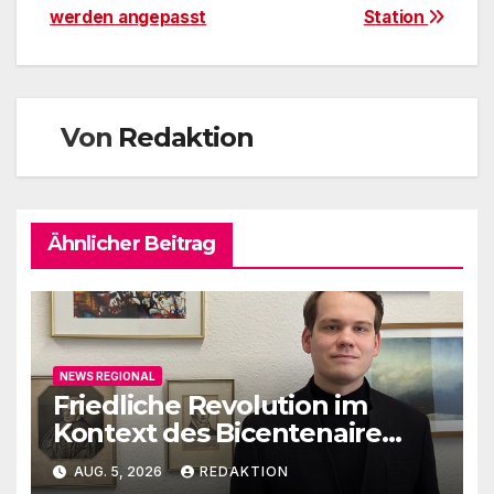
werden angepasst
Station
Von
Redaktion
Ähnlicher Beitrag
NEWS REGIONAL
Friedliche Revolution im
Kontext des Bicentenaire
1789-1989
AUG. 5, 2026
REDAKTION