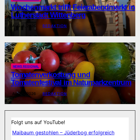
Wochenmarkt trifft Feierabendmarkt in
Lutherstadt Wittenberg
AUG. 8, 2026
REDAKTION
NEWS REGIONAL
Tomatenverkostung und
Tomatenfestival im Naturparkzentrum
AUG. 8, 2026
REDAKTION
Folgt uns auf YouTube!
Maibaum gestohlen – Jüderbog erfolgreich