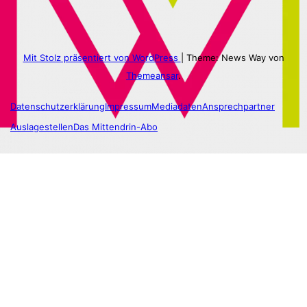
Mit Stolz präsentiert von WordPress
|
Theme: News Way von
Themeansar
.
Datenschutzerklärung
Impressum
Mediadaten
Ansprechpartner
Auslagestellen
Das Mittendrin-Abo