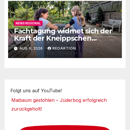
NEWS REGIONAL
Fachtagung widmet sich der
Kraft der Kneippschen
Elemente
AUG. 6, 2026
REDAKTION
Folgt uns auf YouTube!
Maibaum gestohlen – Jüderbog erfolgreich
zurückgeholt!