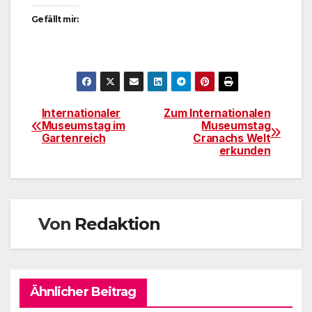
Gefällt mir:
Internationaler
Zum Internationalen
Beitragsnavigation
Museumstag im
Museumstag
Gartenreich
Cranachs Welt
erkunden
Von
Redaktion
Ähnlicher Beitrag