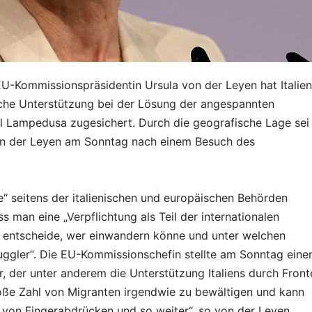
EU-Kommissionspräsidentin Ursula von der Leyen hat Italie
sche Unterstützung bei der Lösung der angespannten
sel Lampedusa zugesichert. Durch die geografische Lage sei
on der Leyen am Sonntag nach einem Besuch des
fe“ seitens der italienischen und europäischen Behörden
s man eine „Verpflichtung als Teil der internationalen
 entscheide, wer einwandern könne und unter welchen
gler“. Die EU-Kommissionschefin stellte am Sonntag eine
, der unter anderem die Unterstützung Italiens durch Front
roße Zahl von Migranten irgendwie zu bewältigen und kann
 von Fingerabdrücken und so weiter“, so von der Leyen.