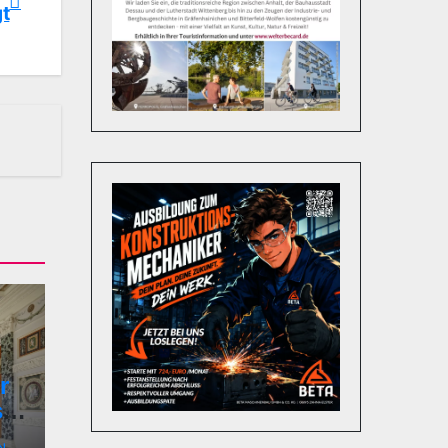
t
r
ss
N