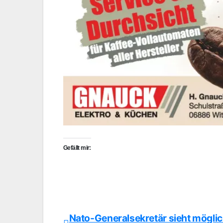
Gefällt mir:
Nato-Generalsekretär sieht mögli
Beitragsnavigation