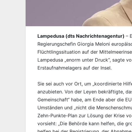
Lampedusa (dts Nachrichtenagentur)
– 
Regierungschefin Giorgia Meloni europäi
Flüchtlingssituation auf der Mittelmeerin
Lampedusa „enorm unter Druck“, sagte v
Erstaufnahmelagers auf der Insel.
Sie sei auch vor Ort, um „koordinierte Hil
anzubieten. Von der Leyen bekräftigte, das
Gemeinschaft“ habe, am Ende aber die EU
Umständen und „nicht die Menschenschmug
Zehn-Punkte-Plan zur Lösung der Krise vor
vorsieht: „Die Behörde kann helfen, die g
helfen bei der Registrierung, der Abnahme