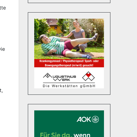
tte
ie
t,