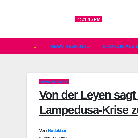
Zum
Inhalt
Sa.. Aug. 8th, 2026
11:21:47 PM
springen
NEWS REGIONAL
MAGAZIN ALS 
NEWS WELTWEIT
Von der Leyen sagt
Lampedusa-Krise z
Von
Redaktion