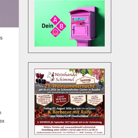
ns
n
ex