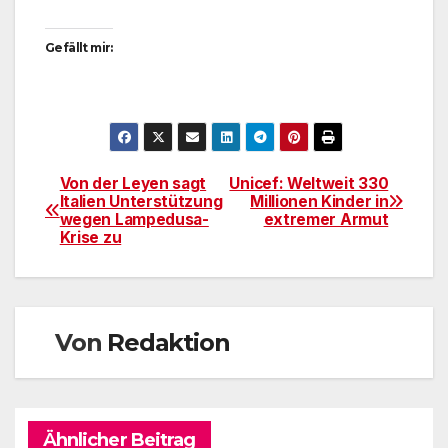
Gefällt mir:
Von der Leyen sagt
Unicef: Weltweit 330
Beitragsnavigation
Italien Unterstützung
Millionen Kinder in
wegen Lampedusa-
extremer Armut
Krise zu
Von
Redaktion
Ähnlicher Beitrag