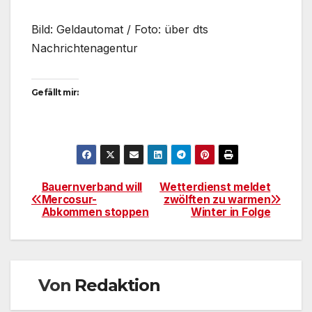
Bild: Geldautomat / Foto: über dts
Nachrichtenagentur
Gefällt mir:
Bauernverband will
Wetterdienst meldet
Beitragsnavigation
Mercosur-
zwölften zu warmen
Abkommen stoppen
Winter in Folge
Von
Redaktion