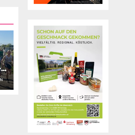
rt
ON