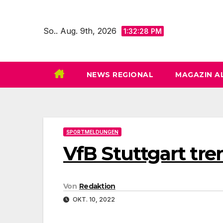
Zum
Inhalt
So.. Aug. 9th, 2026
1:32:30 PM
springen
NEWS REGIONAL
MAGAZIN A
SPORTMELDUNGEN
VfB Stuttgart tre
Von
Redaktion
OKT. 10, 2022