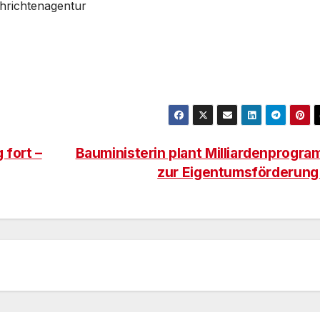
chrichtenagentur
 fort –
Bauministerin plant Milliardenprogr
zur Eigentumsförderun