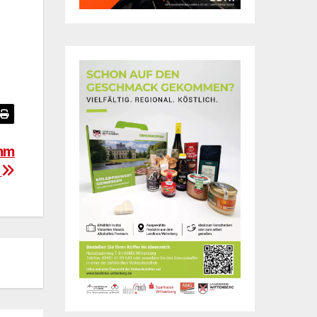
amm
g