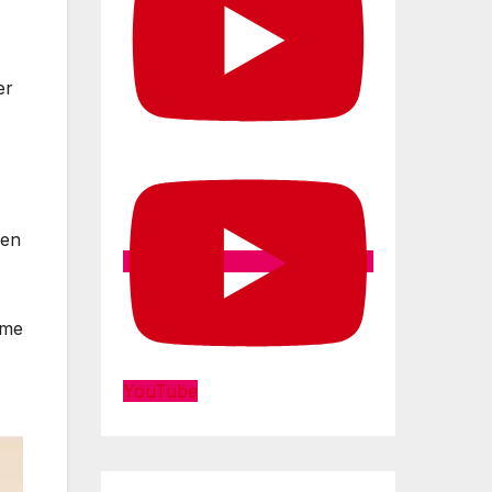
er
hen
ime
YouTube