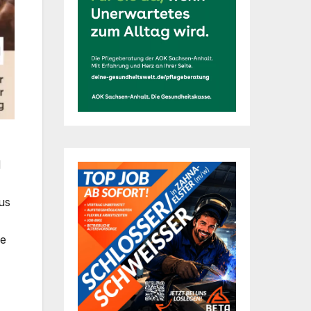
d
us
ie