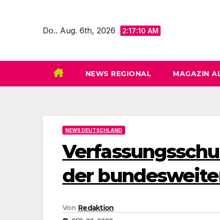
Zum
Inhalt
Do.. Aug. 6th, 2026
2:17:12 AM
springen
NEWS REGIONAL
MAGAZIN A
NEWS DEUTSCHLAND
Verfassungsschu
der bundesweite
Von
Redaktion