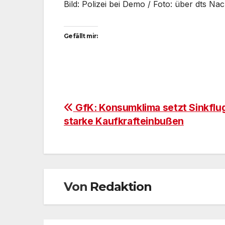
Bild: Polizei bei Demo / Foto: über dts Na
Gefällt mir:
Beitragsnavigation
GfK: Konsumklima setzt Sinkflug
starke Kaufkrafteinbußen
Von
Redaktion