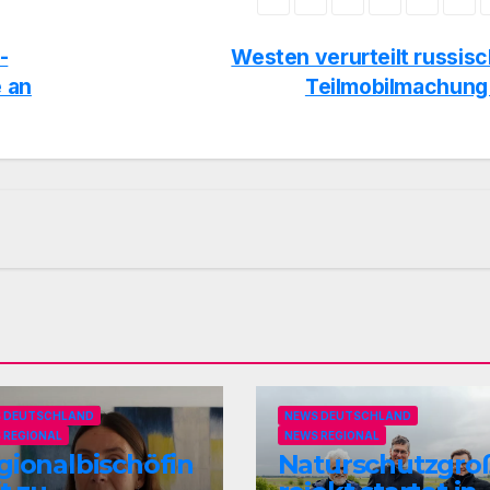
-
Westen verurteilt russis
 an
Teilmobilmachun
 DEUTSCHLAND
NEWS DEUTSCHLAND
 REGIONAL
NEWS REGIONAL
gionalbischöfin
Naturschutzgro