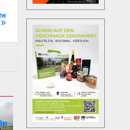
che
g
ßp