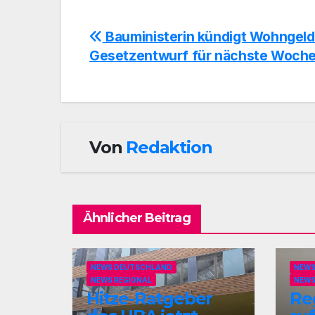
Beitragsnavigation
Bauministerin kündigt Wohngeld
Gesetzentwurf für nächste Woche
Von
Redaktion
Ähnlicher Beitrag
NEWS DEUTSCHLAND
NEWS
NEWS REGIONAL
NEWS
Hitze-Ratgeber
Re