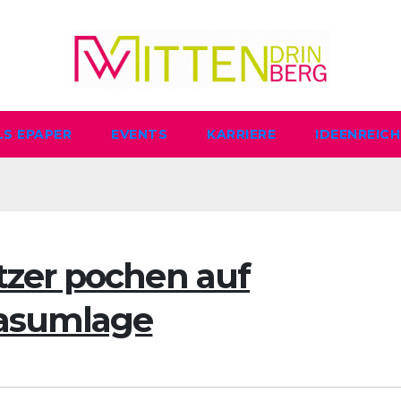
LS EPAPER
EVENTS
KARRIERE
IDEENREICH
zer pochen auf
Gasumlage