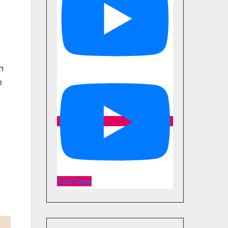
n
p
YouTube