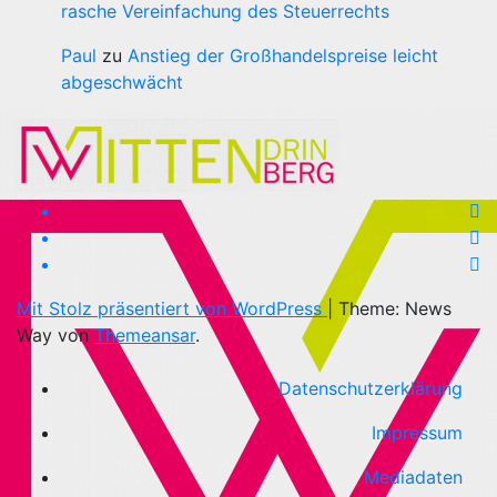
rasche Vereinfachung des Steuerrechts
Paul
zu
Anstieg der Großhandelspreise leicht
abgeschwächt
Mit Stolz präsentiert von WordPress
|
Theme: News
Way von
Themeansar
.
Datenschutzerklärung
Impressum
Mediadaten