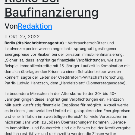
Baufinanzierung
Von
Redaktion
Okt. 27, 2022
Berlin (dts Nachrichtenagentur)
– Verbraucherschützer und
Insolvenzexperten warnen angesichts sprunghaft gestiegener
Energiepreise vor Risiken bei der privaten Immobilienfinanzierung.
„Sicher ist, dass langfristige finanzielle Verpflichtungen, wie zum
Beispiel Immobilienkredite mit 15-jähriger Laufzeit in Kombination mit
den sich überlagernden Krisen zu einem Schuldentreiber werden
können“, sagte der Leiter der Creditreform-Wirtschaftsforschung,
Patrik-Ludwig Hantzsch, dem „Handelsblatt“ (Donnerstagausgabe).
Insbesondere Menschen in der Alterskohorte der 30- bis 40-
Jährigen gingen diese langfristigen Verpflichtungen ein. Hantzsch
hält auch kurzfristig finanzielle Engpässe für möglich. Aktuell werde
es in einem „hochvolatilen Umfeld mit galoppierenden Energiepreisen
und einer Inflation im zweistelligen Bereich“ für viele Verbraucher im
nächsten Jahr wohl zu „bösen Überraschungen“ kommen. „Gerade
im Immobilien- und Baubereich sind die Banken bei der Kreditvergabe
deutlich restriktiver und gleichzeitig werden die Zinsen weiter