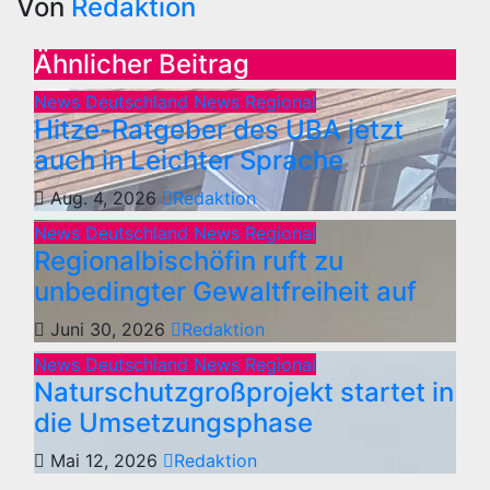
Von
Redaktion
Ähnlicher Beitrag
News Deutschland
News Regional
Hitze-Ratgeber des UBA jetzt
auch in Leichter Sprache
Aug. 4, 2026
Redaktion
News Deutschland
News Regional
Regionalbischöfin ruft zu
unbedingter Gewaltfreiheit auf
Juni 30, 2026
Redaktion
News Deutschland
News Regional
Naturschutzgroßprojekt startet in
die Umsetzungsphase
Mai 12, 2026
Redaktion