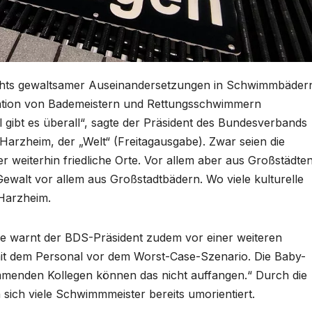
sichts gewaltsamer Auseinandersetzungen in Schwimmbäder
uation von Bademeistern und Rettungsschwimmern
ibt es überall“, sagte der Präsident des Bundesverbands
rzheim, der „Welt“ (Freitagausgabe). Zwar seien die
weiterhin friedliche Orte. Vor allem aber aus Großstädte
walt vor allem aus Großstadtbädern. Wo viele kulturelle
 Harzheim.
e warnt der BDS-Präsident zudem vor einer weiteren
mit dem Personal vor dem Worst-Case-Szenario. Die Baby-
mmenden Kollegen können das nicht auffangen.“ Durch die
sich viele Schwimmmeister bereits umorientiert.