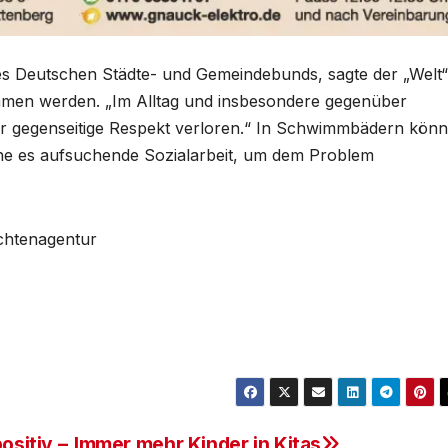
s Deutschen Städte- und Gemeindebunds, sagte der „Welt“
ommen werden. „Im Alltag und insbesondere gegenüber
er gegenseitige Respekt verloren.“ In Schwimmbädern kön
he es aufsuchende Sozialarbeit, um dem Problem
ichtenagentur
ositiv –
Immer mehr Kinder in Kitas