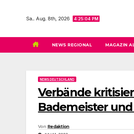
Zum
Inhalt
Sa.. Aug. 8th, 2026
4:25:06 PM
springen
NEWS REGIONAL
MAGAZIN A
NEWS DEUTSCHLAND
Verbände kritisi
Bademeister und
Von
Redaktion