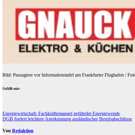
Bild: Passagiere vor Informationstafel am Frankfurter Flughafen / Fot
Gefällt mir:
Beitragsnavigation
Energiewirtschaft: Fachkräftemangel gefährdet Energiewende
DGB fordert leichtere Anerkennung ausländischer Berufsabschlüsse
Von
Redaktion