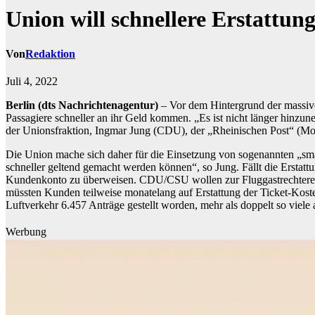
Union will schnellere Erstattun
Von
Redaktion
Juli 4, 2022
Berlin (dts Nachrichtenagentur)
– Vor dem Hintergrund der massive
Passagiere schneller an ihr Geld kommen. „Es ist nicht länger hinzu
der Unionsfraktion, Ingmar Jung (CDU), der „Rheinischen Post“ (Mo
Die Union mache sich daher für die Einsetzung von sogenannten „smart
schneller geltend gemacht werden können“, so Jung. Fällt die Erstattu
Kundenkonto zu überweisen. CDU/CSU wollen zur Fluggastrechtereform
müssten Kunden teilweise monatelang auf Erstattung der Ticket-Koste
Luftverkehr 6.457 Anträge gestellt worden, mehr als doppelt so viele 
Werbung