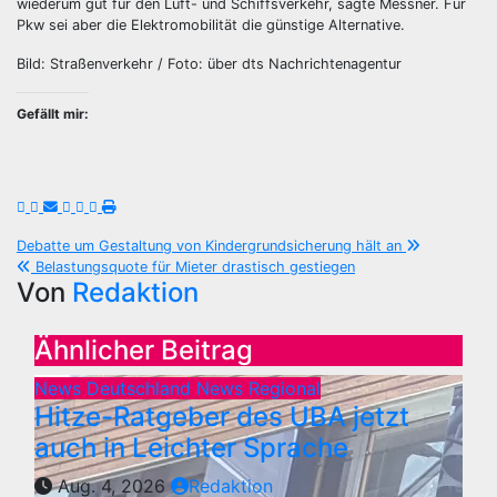
wiederum gut für den Luft- und Schiffsverkehr, sagte Messner. Für
Pkw sei aber die Elektromobilität die günstige Alternative.
Bild: Straßenverkehr / Foto: über dts Nachrichtenagentur
Gefällt mir:
Beitragsnavigation
Debatte um Gestaltung von Kindergrundsicherung hält an
Belastungsquote für Mieter drastisch gestiegen
Von
Redaktion
Ähnlicher Beitrag
News Deutschland
News Regional
Hitze-Ratgeber des UBA jetzt
auch in Leichter Sprache
Aug. 4, 2026
Redaktion