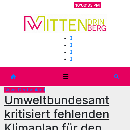
Zum
Sa.. Aug. 8th, 2026
10:00:36 PM
Inhalt
springen
News Deutschland
Umweltbundesamt
kritisiert fehlenden
Klimaplan für den