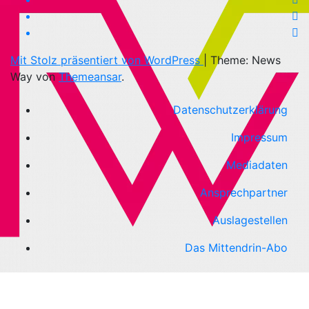
Mit Stolz präsentiert von WordPress
|
Theme: News
Way von
Themeansar
.
Datenschutzerklärung
Impressum
Mediadaten
Ansprechpartner
Auslagestellen
Das Mittendrin-Abo