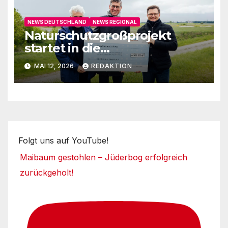
NEWS DEUTSCHLAND
NEWS REGIONAL
Naturschutzgroßprojekt
startet in die
Umsetzungsphase
MAI 12, 2026
REDAKTION
Folgt uns auf YouTube!
Maibaum gestohlen – Jüderbog erfolgreich
zurückgeholt!