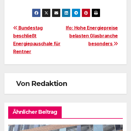
Beitragsnavigation
Bundestag
Ifo: Hohe Energiepreise
beschließt
belasten Glasbranche
Energiepauschale für
besonders
Rentner
Von
Redaktion
Ähnlicher Beitrag