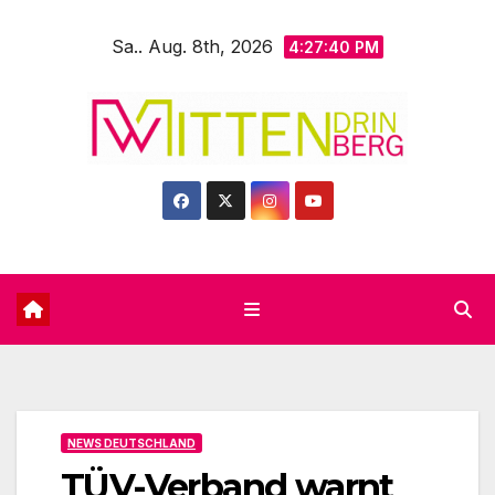
Zum
Sa.. Aug. 8th, 2026
Inhalt
4:27:42 PM
springen
NEWS DEUTSCHLAND
TÜV-Verband warnt