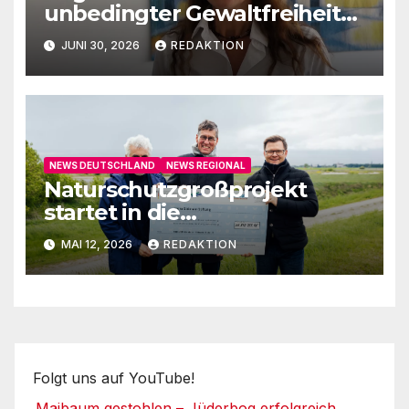
unbedingter Gewaltfreiheit
auf
JUNI 30, 2026
REDAKTION
NEWS DEUTSCHLAND
NEWS REGIONAL
Naturschutzgroßprojekt
startet in die
Umsetzungsphase
MAI 12, 2026
REDAKTION
Folgt uns auf YouTube!
Maibaum gestohlen – Jüderbog erfolgreich