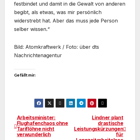
festbindet und damit in die Gewalt von anderen
begibt, als etwas, was mir persönlich
widerstrebt hat. Aber das muss jede Person
selber wissen.“
Bild: Atomkraftwerk / Foto: über dts
Nachrichtenagentur
Gefällt mir:
Arbeitsminister:
Lindner plant
Beitragsnavigation
Flughafenchaos ohne
drastische
Tariflöhne nicht
Leistungskürzungen
verwunderlich
für