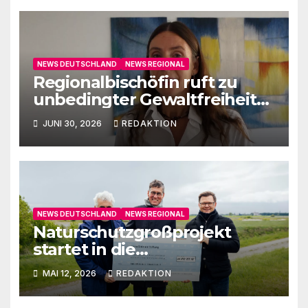
NEWS DEUTSCHLAND
NEWS REGIONAL
Regionalbischöfin ruft zu
unbedingter Gewaltfreiheit
auf
JUNI 30, 2026
REDAKTION
NEWS DEUTSCHLAND
NEWS REGIONAL
Naturschutzgroßprojekt
startet in die
Umsetzungsphase
MAI 12, 2026
REDAKTION