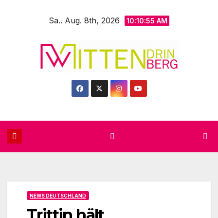
Zum
Sa.. Aug. 8th, 2026
Inhalt
10:10:57 AM
springen
NEWS DEUTSCHLAND
Trittin hält