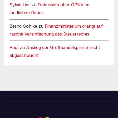
Sylvia Lier
zu
Diskussion über ÖPNV im
ländlichen Raum
Bernd Gohlke
zu
Finanzministerium drängt auf
rasche Vereinfachung des Steuerrechts
Paul
zu
Anstieg der Großhandelspreise leicht
abgeschwächt