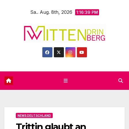
Zum
Sa.. Aug. 8th, 2026
Inhalt
1:16:41 PM
springen
NEWS DEUTSCHLAND
Trittin glaubt an