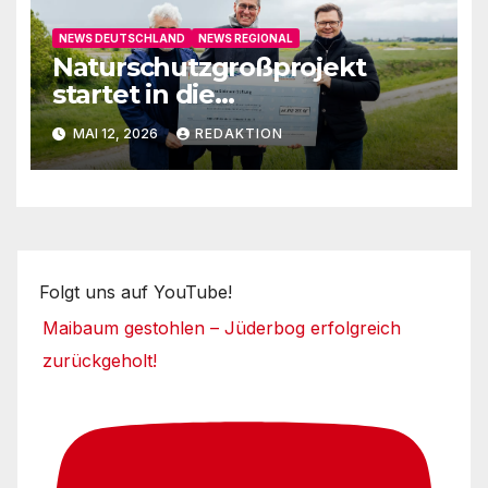
NEWS DEUTSCHLAND
NEWS REGIONAL
Naturschutzgroßprojekt
startet in die
Umsetzungsphase
MAI 12, 2026
REDAKTION
Folgt uns auf YouTube!
Maibaum gestohlen – Jüderbog erfolgreich
zurückgeholt!