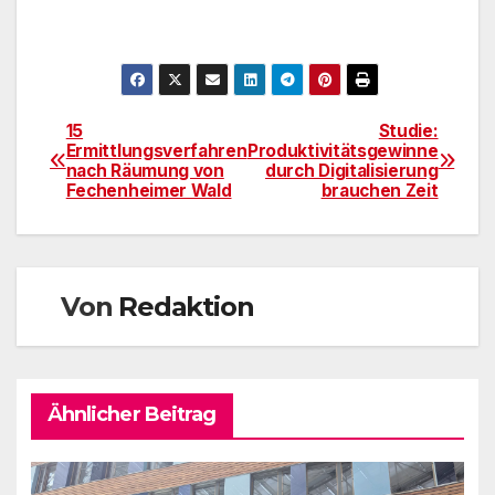
15
Studie:
Beitragsnavigation
Ermittlungsverfahren
Produktivitätsgewinne
nach Räumung von
durch Digitalisierung
Fechenheimer Wald
brauchen Zeit
Von
Redaktion
Ähnlicher Beitrag