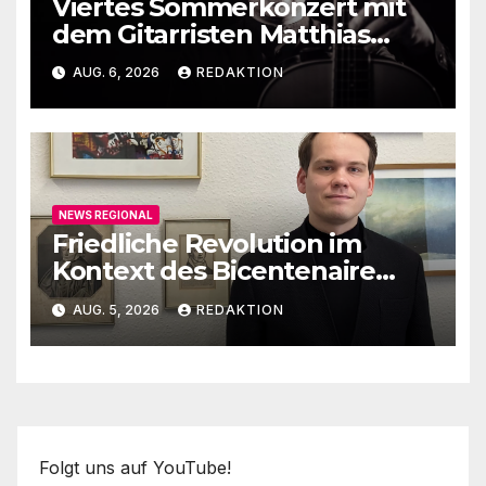
Viertes Sommerkonzert mit
dem Gitarristen Matthias
Ehrig
AUG. 6, 2026
REDAKTION
NEWS REGIONAL
Friedliche Revolution im
Kontext des Bicentenaire
1789-1989
AUG. 5, 2026
REDAKTION
Folgt uns auf YouTube!