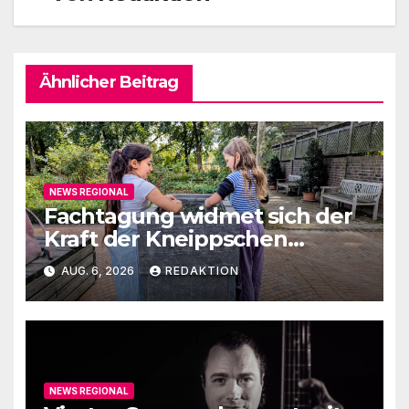
Ähnlicher Beitrag
NEWS REGIONAL
Fachtagung widmet sich der
Kraft der Kneippschen
Elemente
AUG. 6, 2026
REDAKTION
NEWS REGIONAL