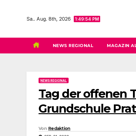
Zum
Inhalt
Sa.. Aug. 8th, 2026
1:49:56 PM
springen
NEWS REGIONAL
MAGAZIN A
NEWS REGIONAL
Tag der offenen T
Grundschule Pra
Von
Redaktion