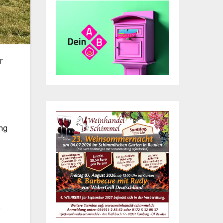
r
ng
r