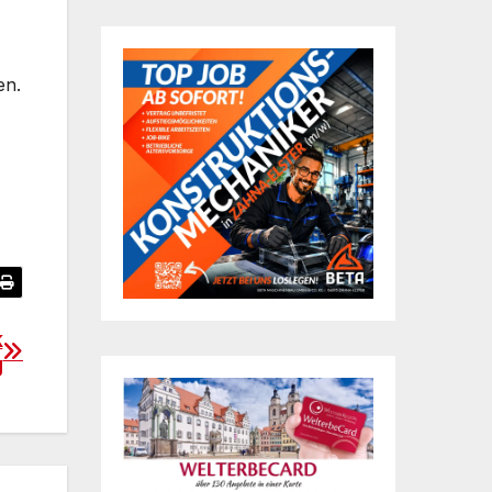
en.
k
g