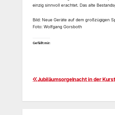
einzig sinnvoll erachtet. Das alte Bestand
Bild: Neue Geräte auf dem großzügigen Sp
Foto: Wolfgang Gorsboth
Gefällt mir:
Jubiläumsorgelnacht in der Kurs
Beitragsnavigation