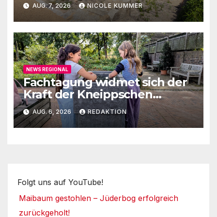
Runde
AUG. 7, 2026
NICOLE KUMMER
NEWS REGIONAL
Fachtagung widmet sich der
Kraft der Kneippschen
Elemente
AUG. 6, 2026
REDAKTION
Folgt uns auf YouTube!
Maibaum gestohlen – Jüderbog erfolgreich
zurückgeholt!