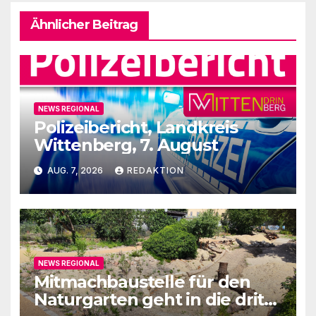
Ähnlicher Beitrag
NEWS REGIONAL
Polizeibericht, Landkreis
Wittenberg, 7. August
AUG. 7, 2026
REDAKTION
NEWS REGIONAL
Mitmachbaustelle für den
Naturgarten geht in die dritte