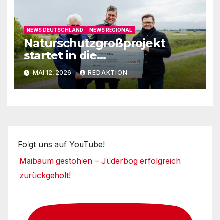
NEWS DEUTSCHLAND
NEWS REGIONAL
Naturschutzgroßprojekt
startet in die
Umsetzungsphase
MAI 12, 2026
REDAKTION
Folgt uns auf YouTube!
Maibaum gestohlen – Jüderbog erfolgreich
zurückgeholt!