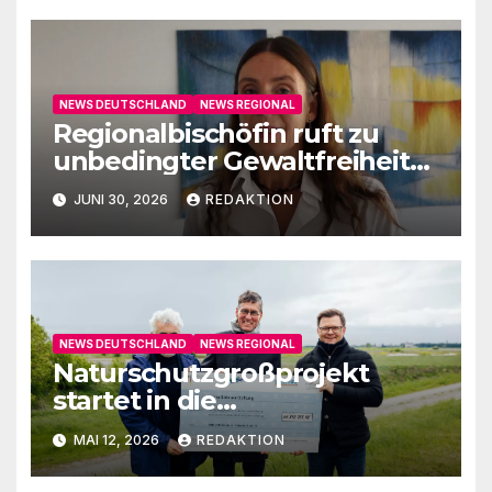
NEWS DEUTSCHLAND
NEWS REGIONAL
Regionalbischöfin ruft zu
unbedingter Gewaltfreiheit
auf
JUNI 30, 2026
REDAKTION
NEWS DEUTSCHLAND
NEWS REGIONAL
Naturschutzgroßprojekt
startet in die
Umsetzungsphase
MAI 12, 2026
REDAKTION