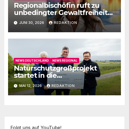
Regionalbischöfin ruft zu
unbedingter Gewaltfreiheit
auf
JUNI 30, 2026
REDAKTION
NEWS DEUTSCHLAND
NEWS REGIONAL
Naturschutzgroßprojekt
startet in die
Umsetzungsphase
MAI 12, 2026
REDAKTION
Folgt uns auf YouTube!