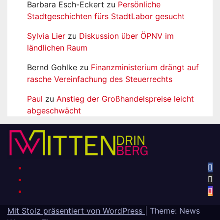
Barbara Esch-Eckert
zu
Persönliche
Stadtgeschichten fürs StadtLabor gesucht
Sylvia Lier
zu
Diskussion über ÖPNV im
ländlichen Raum
Bernd Gohlke
zu
Finanzministerium drängt auf
rasche Vereinfachung des Steuerrechts
Paul
zu
Anstieg der Großhandelspreise leicht
abgeschwächt
Mit Stolz präsentiert von WordPress
|
Theme: News