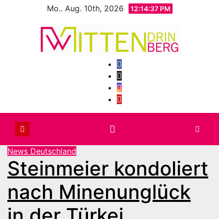
Zum
Mo.. Aug. 10th, 2026
12:14:39 PM
Inhalt
springen
News Deutschland
Steinmeier kondoliert
nach Minenunglück
in der Türkei