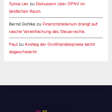
Sylvia Lier
zu
Diskussion über ÖPNV im
ländlichen Raum
Bernd Gohlke
zu
Finanzministerium drängt auf
rasche Vereinfachung des Steuerrechts
Paul
zu
Anstieg der Großhandelspreise leicht
abgeschwächt