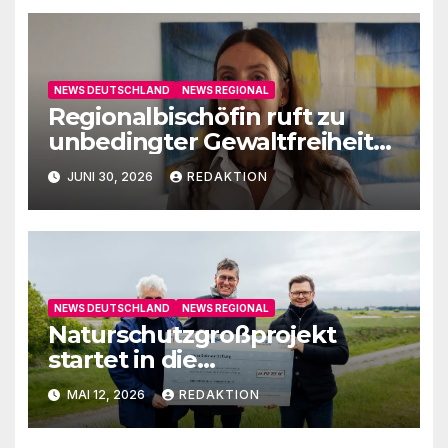
NEWS DEUTSCHLAND
NEWS REGIONAL
Regionalbischöfin ruft zu
unbedingter Gewaltfreiheit
auf
JUNI 30, 2026
REDAKTION
NEWS DEUTSCHLAND
NEWS REGIONAL
Naturschutzgroßprojekt
startet in die
Umsetzungsphase
MAI 12, 2026
REDAKTION