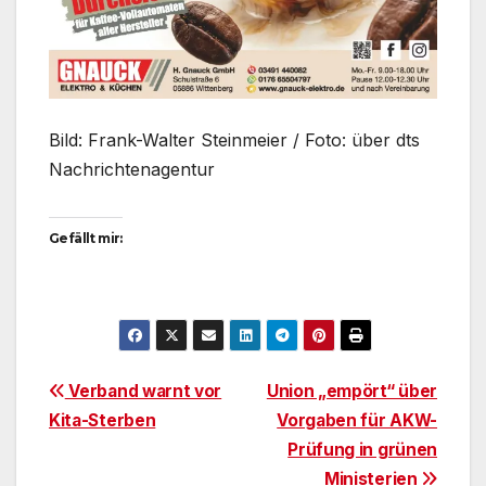
Bild: Frank-Walter Steinmeier / Foto: über dts
Nachrichtenagentur
Gefällt mir:
Beitragsnavigation
Verband warnt vor
Union „empört“ über
Kita-Sterben
Vorgaben für AKW-
Prüfung in grünen
Ministerien