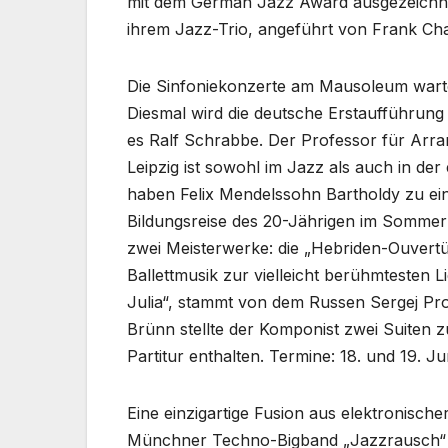
mit dem German Jazz Award ausgezeichne
ihrem Jazz-Trio, angeführt von Frank Cha
Die Sinfoniekonzerte am Mausoleum warten
Diesmal wird die deutsche Erstaufführung
es Ralf Schrabbe. Der Professor für Arr
Leipzig ist sowohl im Jazz als auch in de
haben Felix Mendelssohn Bartholdy zu eini
Bildungsreise des 20-Jährigen im Sommer
zwei Meisterwerke: die „Hebriden-Ouvertür
Ballettmusik zur vielleicht berühmtesten
Julia“, stammt von dem Russen Sergej Pro
Brünn stellte der Komponist zwei Suiten 
Partitur enthalten. Termine: 18. und 19. Ju
Eine einzigartige Fusion aus elektronische
Münchner Techno-Bigband „Jazzrausch“ (s