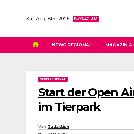
Zum
Inhalt
Sa.. Aug. 8th, 2026
8:01:44 AM
springen
NEWS REGIONAL
MAGAZIN A
NEWS REGIONAL
Start der Open A
im Tierpark
Von
Redaktion