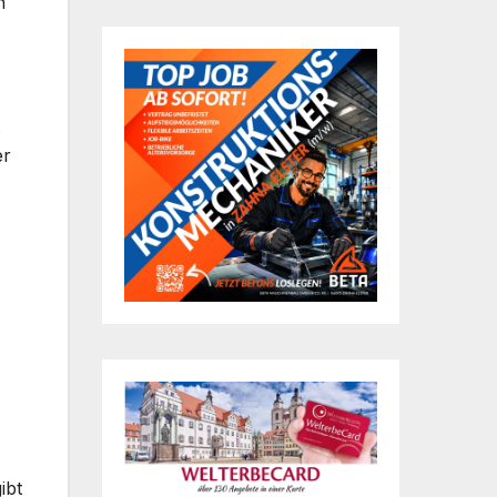
n
er
ibt