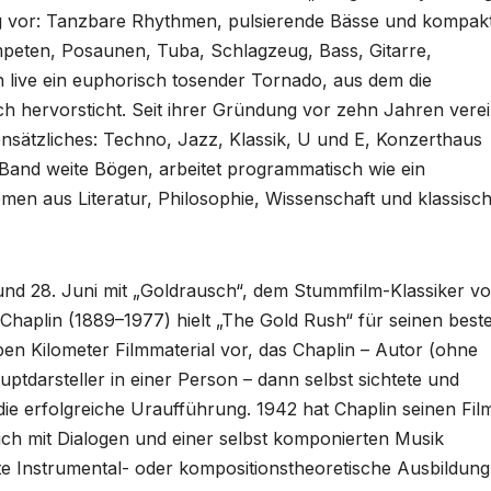
ung vor: Tanzbare Rhythmen, pulsierende Bässe und kompak
peten, Posaunen, Tuba, Schlagzeug, Bass, Gitarre,
 live ein euphorisch tosender Tornado, aus dem die
isch hervorsticht. Seit ihrer Gründung vor zehn Jahren verei
sätzliches: Techno, Jazz, Klassik, U und E, Konzerthaus
 Band weite Bögen, arbeitet programmatisch wie ein
men aus Literatur, Philosophie, Wissenschaft und klassisc
und 28. Juni mit „Goldrausch“, dem Stummfilm-Klassiker v
 Chaplin (1889–1977) hielt „The Gold Rush“ für seinen best
en Kilometer Filmmaterial vor, das Chaplin – Autor (ohne
tdarsteller in einer Person – dann selbst sichtete und
ie erfolgreiche Uraufführung. 1942 hat Chaplin seinen Fil
ich mit Dialogen und einer selbst komponierten Musik
te Instrumental- oder kompositionstheoretische Ausbildung