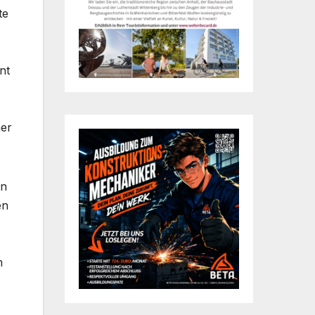
te
nt
her
on
en
m