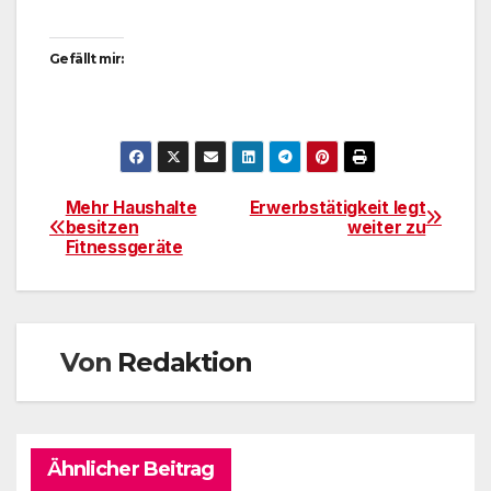
Gefällt mir:
Mehr Haushalte
Erwerbstätigkeit legt
Beitragsnavigation
besitzen
weiter zu
Fitnessgeräte
Von
Redaktion
Ähnlicher Beitrag