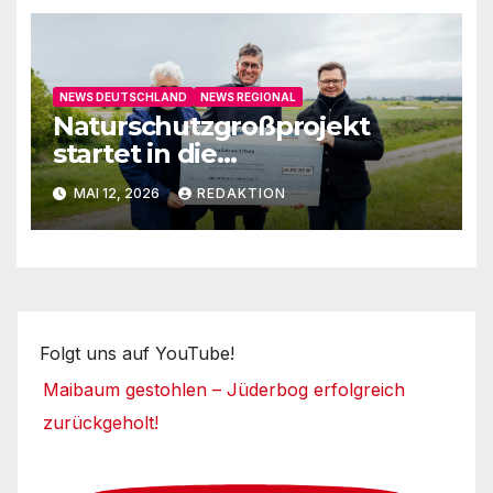
NEWS DEUTSCHLAND
NEWS REGIONAL
Naturschutzgroßprojekt
startet in die
Umsetzungsphase
MAI 12, 2026
REDAKTION
Folgt uns auf YouTube!
Maibaum gestohlen – Jüderbog erfolgreich
zurückgeholt!