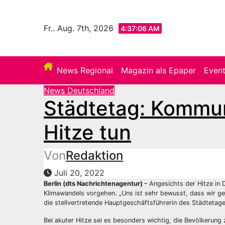
Zum
Inhalt
Fr.. Aug. 7th, 2026
4:37:08 AM
springen
News Regional
Magazin als Epaper
Even
News Deutschland
Städtetag: Kommu
Hitze tun
Von
Redaktion
Juli 20, 2022
Berlin (dts Nachrichtenagentur)
– Angesichts der Hitze in 
Klimawandels vorgehen. „Uns ist sehr bewusst, dass wir ge
die stellvertretende Hauptgeschäftsführerin des Städtetag
Bei akuter Hitze sei es besonders wichtig, die Bevölkerung