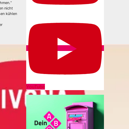
ahmen.“
en nicht
sen kühlen
er
YouTube