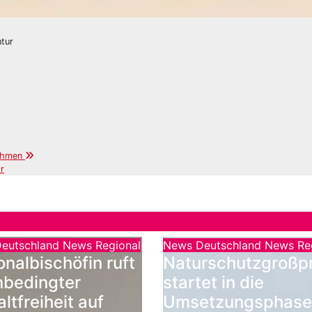
ntur
nehmen
r
eutschland
News Regional
News Deutschland
News Re
onalbischöfin ruft
Naturschutzgroßpr
nbedingter
startet in die
ltfreiheit auf
Umsetzungsphase