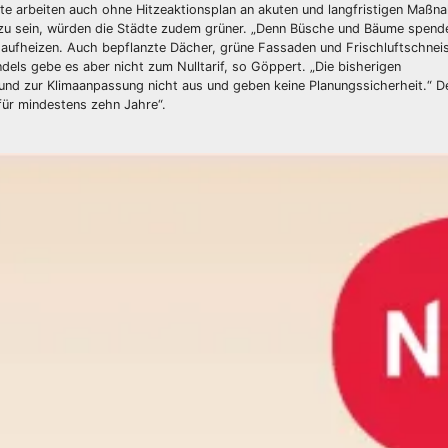
ädte arbeiten auch ohne Hitzeaktionsplan an akuten und langfristigen Maßn
zu sein, würden die Städte zudem grüner. „Denn Büsche und Bäume spend
r aufheizen. Auch bepflanzte Dächer, grüne Fassaden und Frischluftschnei
els gebe es aber nicht zum Nulltarif, so Göppert. „Die bisherigen
und zur Klimaanpassung nicht aus und geben keine Planungssicherheit.“ D
für mindestens zehn Jahre“.