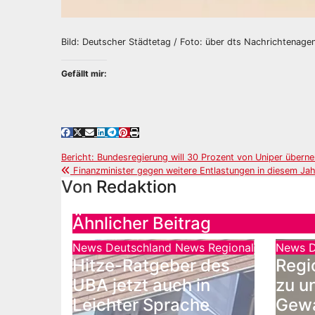
Bild: Deutscher Städtetag / Foto: über dts Nachrichtenage
Gefällt mir:
Beitragsnavigation
Bericht: Bundesregierung will 30 Prozent von Uniper über
Finanzminister gegen weitere Entlastungen in diesem Jah
Von
Redaktion
Ähnlicher Beitrag
News Deutschland
News Regional
News D
Hitze-Ratgeber des
Regi
UBA jetzt auch in
zu u
Leichter Sprache
Gewa