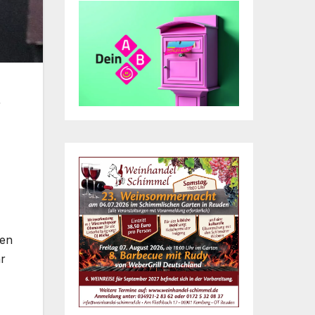
r
den
hr