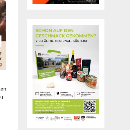
hen
ag