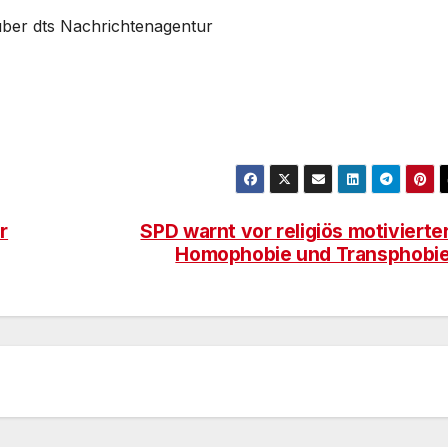
über dts Nachrichtenagentur
r
SPD warnt vor religiös motivierte
Homophobie und Transphobi