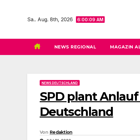
Zum
Inhalt
Sa.. Aug. 8th, 2026
6:00:10 AM
springen
NEWS REGIONAL
MAGAZIN A
NEWS DEUTSCHLAND
SPD plant Anlauf 
Deutschland
Von
Redaktion