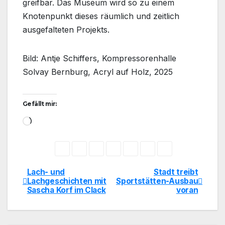
greifbar. Das Museum wird so zu einem
Knotenpunkt dieses räumlich und zeitlich
ausgefalteten Projekts.
Bild: Antje Schiffers, Kompressorenhalle
Solvay Bernburg, Acryl auf Holz, 2025
Gefällt mir:
Wird
geladen …
Lach- und
Stadt treibt
Beitragsnavigation
Lachgeschichten mit
Sportstätten-Ausbau
Sascha Korf im Clack
voran