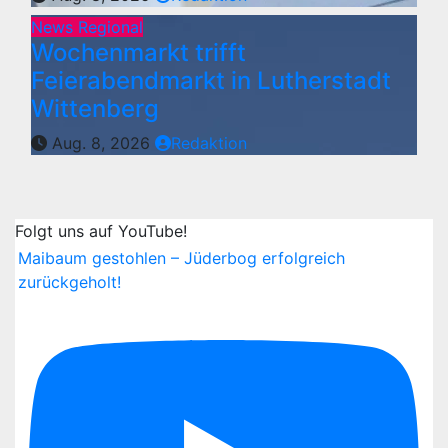
News Regional
Wochenmarkt trifft
Feierabendmarkt in Lutherstadt
Wittenberg
Aug. 8, 2026
Redaktion
Folgt uns auf YouTube!
Maibaum gestohlen – Jüderbog erfolgreich
zurückgeholt!