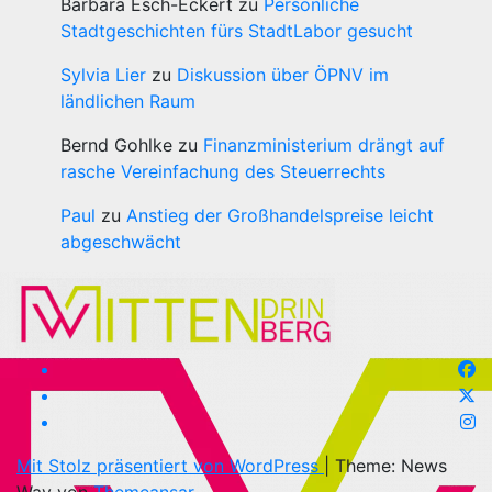
Barbara Esch-Eckert
zu
Persönliche
Stadtgeschichten fürs StadtLabor gesucht
Sylvia Lier
zu
Diskussion über ÖPNV im
ländlichen Raum
Bernd Gohlke
zu
Finanzministerium drängt auf
rasche Vereinfachung des Steuerrechts
Paul
zu
Anstieg der Großhandelspreise leicht
abgeschwächt
Mit Stolz präsentiert von WordPress
|
Theme: News