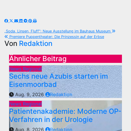
Beitragsnavigation
„Soda, Linsen, Fluff“: Neue Ausstellung im Bauhaus Museum
Premiere Puppentheater: Die Prinzessin auf der Erbse
Von
Redaktion
Ähnlicher Beitrag
News Regional
Sechs neue Azubis starten im
Eisenmoorbad
Aug. 9, 2026
Redaktion
News Regional
Patientenakademie: Moderne OP-
Verfahren in der Urologie
Aug. 8, 2026
Redaktion