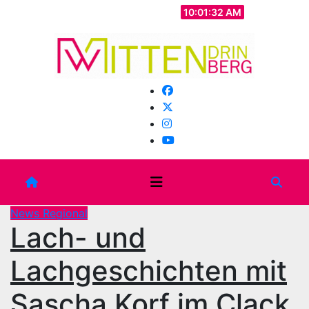
Zum
Mo.. Aug. 10th, 2026
10:01:34 AM
Inhalt
springen
News Regional
Lach- und
Lachgeschichten mit
Sascha Korf im Clack