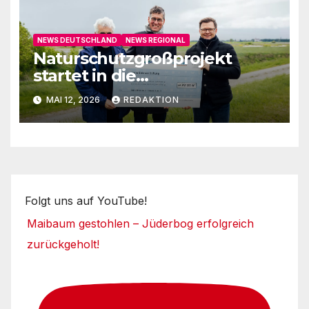
NEWS DEUTSCHLAND
NEWS REGIONAL
Naturschutzgroßprojekt
startet in die
Umsetzungsphase
MAI 12, 2026
REDAKTION
Folgt uns auf YouTube!
Maibaum gestohlen – Jüderbog erfolgreich
zurückgeholt!