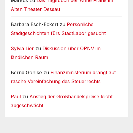
Markus
zu
Das Tagebuch der Anne Frank im
Alten Theater Dessau
Barbara Esch-Eckert
zu
Persönliche
Stadtgeschichten fürs StadtLabor gesucht
Sylvia Lier
zu
Diskussion über ÖPNV im
ländlichen Raum
Bernd Gohlke
zu
Finanzministerium drängt auf
rasche Vereinfachung des Steuerrechts
Paul
zu
Anstieg der Großhandelspreise leicht
abgeschwächt