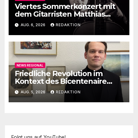
Viertes Sommerkonzert mit
dem Gitarristen Matthias
Ehrig
AUG. 6, 2026
REDAKTION
NEWS REGIONAL
Friedliche Revolution im
Kontext des Bicentenaire
1789-1989
AUG. 5, 2026
REDAKTION
Folgt uns auf YouTube!