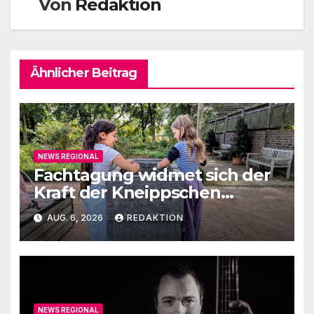
Von
Redaktion
Ähnlicher Beitrag
NEWS REGIONAL
Fachtagung widmet sich der
Kraft der Kneippschen
Elemente
AUG. 6, 2026
REDAKTION
NEWS REGIONAL