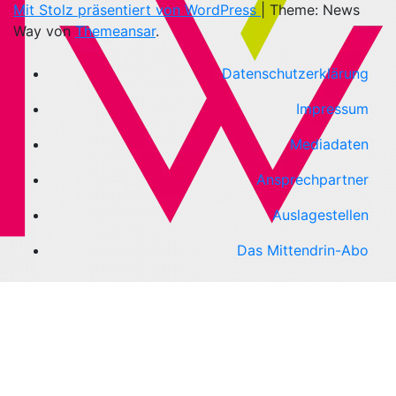
Mit Stolz präsentiert von WordPress
|
Theme: News
Way von
Themeansar
.
Datenschutzerklärung
Impressum
Mediadaten
Ansprechpartner
Auslagestellen
Das Mittendrin-Abo