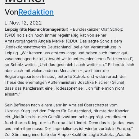
Von
Redaktion
Nov. 12, 2022
Leipzig (dts Nachrichtenagentur)
– Bundeskanzler Olaf Scholz
(SPD) holt sich noch immer regelmäßig Rat von seiner
Amtsvorgängerin Angela Merkel (CDU). Das sagte Scholz dem
„Redaktionsnetzwerks Deutschland“ bei einer Veranstaltung in
Leipzig. „Wir kennen uns erstens lange und haben auch immer gut
zusammengearbeitet, obwohl wir in unterschiedlichen Parteien sind“,
so Scholz weiter. „Und das geschieht auch weiter so.“ Er berate sich
aber auch mit vielen anderen Menschen – „weit über die
Regierungsparteien hinaus“, betonte Scholz und widersprach der
These des ehemaligen Außenministers Joschka Fischer (Grüne),
dass das Kanzleramt eine „Todeszone“ sei. „Ich fühle mich nicht
einsam.“
Sein Befinden nach einem Jahr im Amt sei überschattet vom
Ukraine-Krieg und den Folgen für Deutschland, räumte der Kanzler
ein. „Natürlich ist mein Gemütszustand sehr geprägt von diesem
furchtbaren Krieg, der in Europa stattfindet. Denn das ist ja das, was
uns umtreiben muss: Der Imperialismus ist wieder zurück in Europa.“
Zur Stimmung innerhalb der Ampel-Koalition sagte Scholz: „Was die