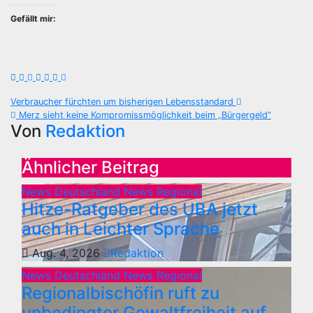
Gefällt mir:
Beitragsnavigation
Verbraucher fürchten um bisherigen Lebensstandard
Merz sieht keine Kompromissmöglichkeit beim „Bürgergeld“
Von
Redaktion
Ähnlicher Beitrag
News Deutschland
News Regional
Hitze-Ratgeber des UBA jetzt
auch in Leichter Sprache
Aug. 4, 2026
Redaktion
News Deutschland
News Regional
Regionalbischöfin ruft zu
unbedingter Gewaltfreiheit auf