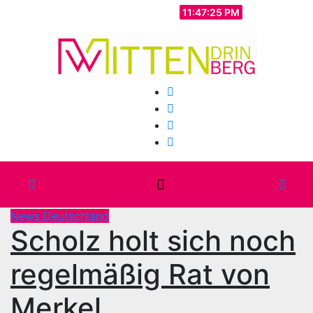
Zum
Sa.. Aug. 8th, 2026
11:47:27 PM
Inhalt
springen
News Deutschland
Scholz holt sich noch
regelmäßig Rat von
Merkel